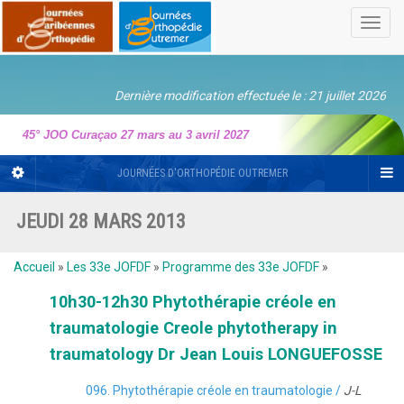
Toggl
navig
Dernière modification effectuée le : 21 juillet 2026
45° JOO Curaçao 27 mars au 3 avril 2027
JOURNÉES D'ORTHOPÉDIE OUTREMER
JEUDI 28 MARS 2013
Accueil
»
Les 33e JOFDF
»
Programme des 33e JOFDF
»
10h30-12h30 Phytothérapie créole en
traumatologie Creole phytotherapy in
traumatology Dr Jean Louis LONGUEFOSSE
096. Phytothérapie créole en traumatologie /
J-L