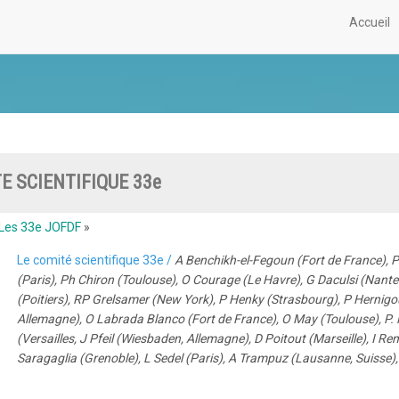
Accueil
E SCIENTIFIQUE 33e
Les 33e JOFDF
»
Le comité scientifique 33e /
A Benchikh-el-Fegoun (Fort de France), P 
(Paris), Ph Chiron (Toulouse), O Courage (Le Havre), G Daculsi (Nante
(Poitiers), RP Grelsamer (New York), P Henky (Strasbourg), P Hernigo
Allemagne), O Labrada Blanco (Fort de France), O May (Toulouse), P. 
(Versailles, J Pfeil (Wiesbaden, Allemagne), D Poitout (Marseille), I Re
Saragaglia (Grenoble), L Sedel (Paris), A Trampuz (Lausanne, Suisse), 