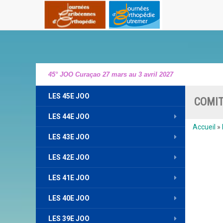
45° JOO Curaçao 27 mars au 3 avril 2027
LES 45E JOO
COMIT
LES 44E JOO
Accueil
»
LES 43E JOO
LES 42E JOO
LES 41E JOO
LES 40E JOO
LES 39E JOO