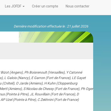
Les JOFDF
Créer un compte
Nous contacter
Dernière modification effectuée le : 21 juillet 2026
Bizot (Angers), Ph Boisrenoult (Versailles), Y Catonné
s), L Galois (Nancy), E Garron (Fort de France), LE Gayet
u (Créteil), O Jarde (Amiens), H Kuhn (Cloppenburg
Mertl (Amiens), S Nicolas de Chessy (Fort de France), Ph Oger
mus (Pointe à Pitre), JL Rouvillain (Fort de France), D
AP Uzel (Pointe à Pitre), C Zekhnini (Fort de France)