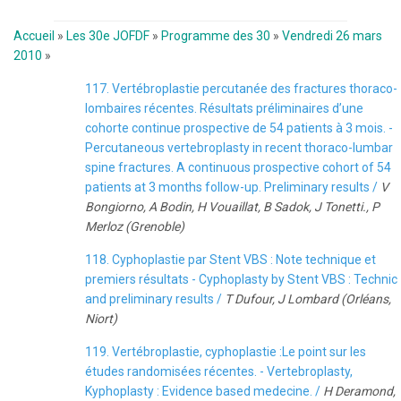
Accueil
»
Les 30e JOFDF
»
Programme des 30
»
Vendredi 26 mars
2010
»
117. Vertébroplastie percutanée des fractures thoraco-
lombaires récentes. Résultats préliminaires d’une
cohorte continue prospective de 54 patients à 3 mois. -
Percutaneous vertebroplasty in recent thoraco-lumbar
spine fractures. A continuous prospective cohort of 54
patients at 3 months follow-up. Preliminary results /
V
Bongiorno, A Bodin, H Vouaillat, B Sadok, J Tonetti., P
Merloz (Grenoble)
118. Cyphoplastie par Stent VBS : Note technique et
premiers résultats - Cyphoplasty by Stent VBS : Technic
and preliminary results /
T Dufour, J Lombard (Orléans,
Niort)
119. Vertébroplastie, cyphoplastie :Le point sur les
études randomisées récentes. - Vertebroplasty,
Kyphoplasty : Evidence based medecine. /
H Deramond,