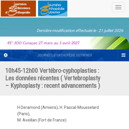
Toggl
navig
Dernière modification effectuée le : 21 juillet 2026
45° JOO Curaçao 27 mars au 3 avril 2027
JOURNÉES D'ORTHOPÉDIE OUTREMER
10h45-12h00 Vertébro-cyphoplasties :
Les données récentes ( Vertebroplasty
– Kyphoplasty : recent advancements )
H Deramond (Amiens), H. Pascal-Mousselard
(Paris),
M. Aveillan (Fort de France)