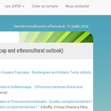
Les JOFDF
Créer un compte
Nous contacter
Dernière modification effectuée le : 21 juillet 2026
ap and ethnocultural outlook)
n Guyane française - Bushingues and Indians Twins statuts
ésil et la Martinique. - Difference between Bresil and
ance)
iales et Sciences biomédicales : Quelles complémentarités ?
hich complementarities? /
S Ruffié, S Ferez (Pointe à Pitre,