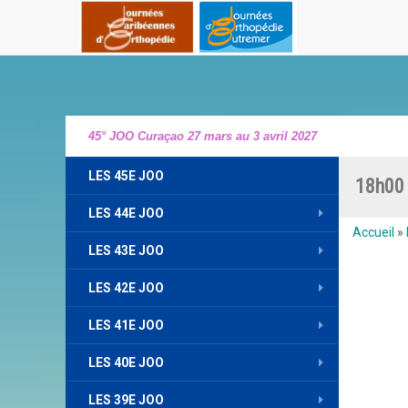
45° JOO Curaçao 27 mars au 3 avril 2027
LES 45E JOO
18h00 
LES 44E JOO
Accueil
»
LES 43E JOO
LES 42E JOO
LES 41E JOO
LES 40E JOO
LES 39E JOO