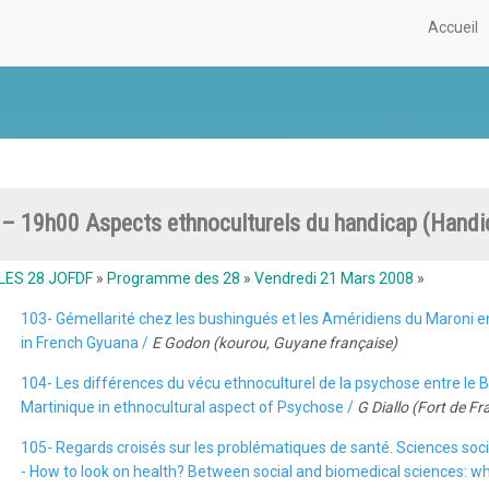
Accueil
– 19h00 Aspects ethnoculturels du handicap (Handic
LES 28 JOFDF
»
Programme des 28
»
Vendredi 21 Mars 2008
»
103- Gémellarité chez les bushingués et les Améridiens du Maroni e
in French Gyuana /
E Godon (kourou, Guyane française)
104- Les différences du vécu ethnoculturel de la psychose entre le Br
Martinique in ethnocultural aspect of Psychose /
G Diallo (Fort de Fr
105- Regards croisés sur les problématiques de santé. Sciences soc
- How to look on health? Between social and biomedical sciences: w