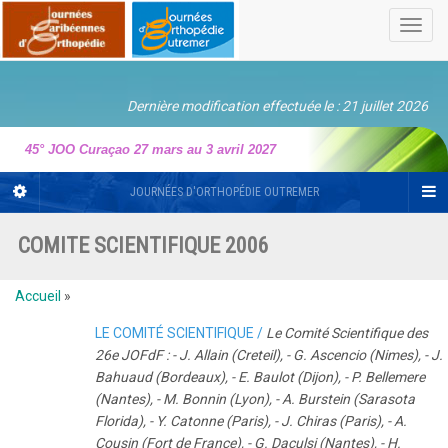
Toggl
navig
Dernière modification effectuée le : 21 juillet 2026
45° JOO Curaçao 27 mars au 3 avril 2027
JOURNÉES D'ORTHOPÉDIE OUTREMER
COMITE SCIENTIFIQUE 2006
Accueil
»
LE COMITÉ SCIENTIFIQUE /
Le Comité Scientifique des
26e JOFdF : - J. Allain (Creteil), - G. Ascencio (Nimes), - J.
Bahuaud (Bordeaux), - E. Baulot (Dijon), - P. Bellemere
(Nantes), - M. Bonnin (Lyon), - A. Burstein (Sarasota
Florida), - Y. Catonne (Paris), - J. Chiras (Paris), - A.
Cousin (Fort de France), - G. Daculsi (Nantes), - H.