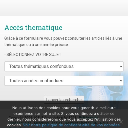
Accès thematique
Grâce à ce formulaire vous pouvez consulter les articles liés à une
thématique ou à une année précise.
- SÉLECTIONNEZ VOTRE SUJET
Nous utilisons des cookies pour vous garantir la meilleure
expérience sur notre site. Si vous continuez à utiliser ce
Copyright 2006 JOFdF Association loi 1901 -
Politique de
dernier, nous considérerons que vous acceptez l'utilisation des
Confidentialité
-
Mentions Légales
-
Respect Charte HON
-
Nous
cookies.
Voir notre politique de confidentialité de vos données.