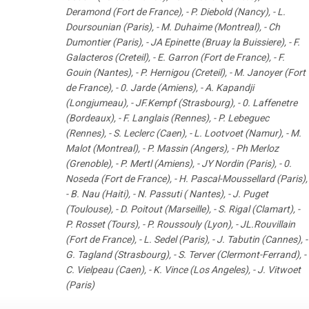
Deramond (Fort de France), - P. Diebold (Nancy), - L.
Doursounian (Paris), - M. Duhaime (Montreal), - Ch
Dumontier (Paris), - JA Epinette (Bruay la Buissiere), - F.
Galacteros (Creteil), - E. Garron (Fort de France), - F.
Gouin (Nantes), - P. Hernigou (Creteil), - M. Janoyer (Fort
de France), - 0. Jarde (Amiens), - A. Kapandji
(Longjumeau), - JF.Kempf (Strasbourg), - 0. Laffenetre
(Bordeaux), - F. Langlais (Rennes), - P. Lebeguec
(Rennes), - S. Leclerc (Caen), - L. Lootvoet (Namur), - M.
Malot (Montreal), - P. Massin (Angers), - Ph Merloz
(Grenoble), - P. Mertl (Amiens), - JY Nordin (Paris), - 0.
Noseda (Fort de France), - H. Pascal-Moussellard (Paris),
- B. Nau (Haiti), - N. Passuti ( Nantes), - J. Puget
(Toulouse), - D. Poitout (Marseille), - S. Rigal (Clamart), -
P. Rosset (Tours), - P. Roussouly (Lyon), - JL.Rouvillain
(Fort de France), - L. Sedel (Paris), - J. Tabutin (Cannes), -
G. Tagland (Strasbourg), - S. Terver (Clermont-Ferrand), -
C. Vielpeau (Caen), - K. Vince (Los Angeles), - J. Vitwoet
(Paris)