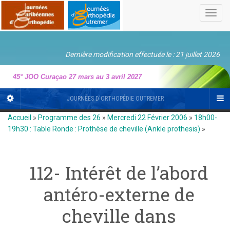
Toggl
navig
Dernière modification effectuée le : 21 juillet 2026
45° JOO Curaçao 27 mars au 3 avril 2027
JOURNÉES D'ORTHOPÉDIE OUTREMER
Accueil
»
Programme des 26
»
Mercredi 22 Février 2006
»
18h00-
19h30 : Table Ronde : Prothèse de cheville (Ankle prothesis)
»
112- Intérêt de l’abord
antéro-externe de
cheville dans