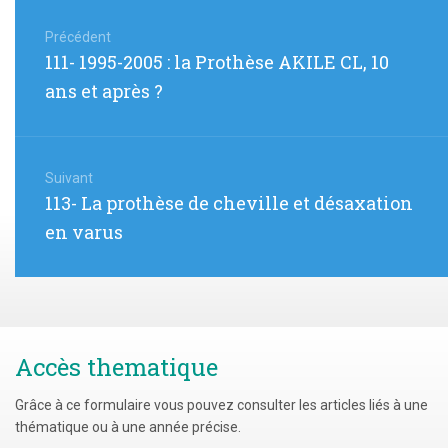
Navigation
de
Précédent
Article
111- 1995-2005 : la Prothèse AKILE CL, 10
l’article
précédent
ans et après ?
:
Suivant
Article
113- La prothèse de cheville et désaxation
suivant
en varus
:
Accès thematique
Grâce à ce formulaire vous pouvez consulter les articles liés à une
thématique ou à une année précise.