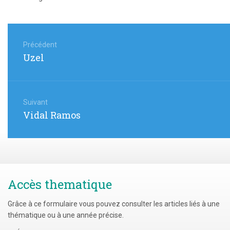
Navigation
de
Précédent
Article
Uzel
l’article
précédent
:
Suivant
Article
Vidal Ramos
suivant
:
Accès thematique
Grâce à ce formulaire vous pouvez consulter les articles liés à une
thématique ou à une année précise.