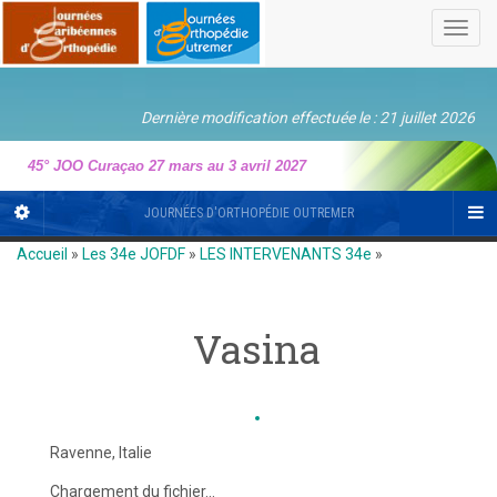
Toggl
navig
Dernière modification effectuée le : 21 juillet 2026
45° JOO Curaçao 27 mars au 3 avril 2027
JOURNÉES D'ORTHOPÉDIE OUTREMER
Accueil
»
Les 34e JOFDF
»
LES INTERVENANTS 34e
»
Vasina
Ravenne, Italie
Chargement du fichier...