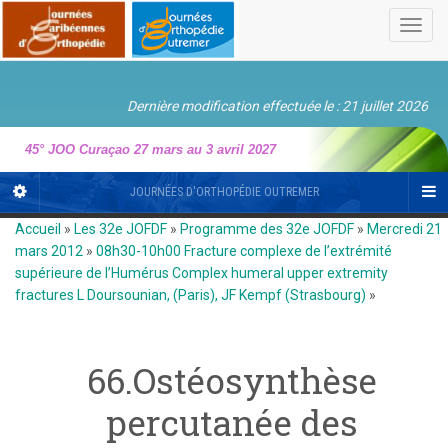
Toggl
navig
Dernière modification effectuée le : 21 juillet 2026
45° JOO Curaçao 27 mars au 3 avril 2027
JOURNÉES D'ORTHOPÉDIE OUTREMER
Accueil
»
Les 32e JOFDF
»
Programme des 32e JOFDF
»
Mercredi 21
mars 2012
»
08h30-10h00 Fracture complexe de l’extrémité
supérieure de l’Humérus Complex humeral upper extremity
fractures L Doursounian, (Paris), JF Kempf (Strasbourg)
»
66.Ostéosynthèse
percutanée des