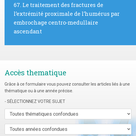
de
Article
67. Le traitement des fractures de
l’article
précédent
l’extrémité proximale de l’humérus par
:
embrochage centro-medullaire
ascendant
Accès thematique
Grâce à ce formulaire vous pouvez consulter les articles liés à une
thématique ou à une année précise.
- SÉLECTIONNEZ VOTRE SUJET