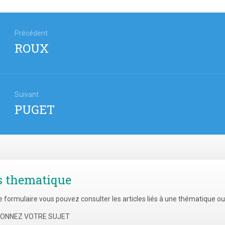
igation
Précédent
Article
ROUX
icle
précédent
:
Suivant
Article
PUGET
suivant
:
s thematique
e formulaire vous pouvez consulter les articles liés à une thématique o
TIONNEZ VOTRE SUJET