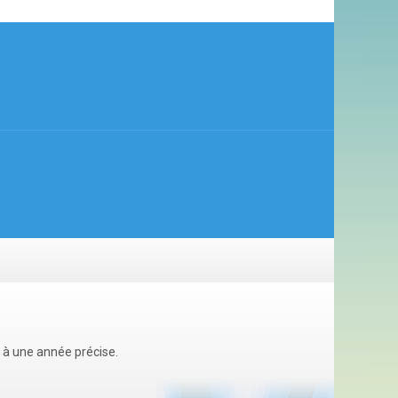
u à une année précise.