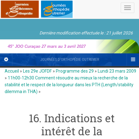
Toggl
navig
Dernière modification effectuée le : 21 juillet 2026
45° JOO Curaçao 27 mars au 3 avril 2027
JOURNÉES D'ORTHOPÉDIE OUTREMER
Accueil
»
Les 29e JOFDF
»
Programme des 29
»
Lundi 23 mars 2009
»
11h00-12h30 Comment résoudre au mieux la recherche de la
stabilité et le respect de la longueur dans les PTH (Length/stability
dilemma in THA)
»
16. Indications et
intérêt de la