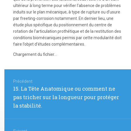
ultérieur à long terme pour vérifier l’absence de problèmes
induits sur le plan mécanique, à type de rupture ou d’usure
par freeting-corrosion notamment. En dernier lieu, une
étude plus spécifique du positionnement du centre de
rotation de l’articulation prothétique et de la restitution des
conditions biomécaniques permis par cette modularité doit
faire l’objet d’études complémentaires.
Chargement du fichier...
Navigation
de
Précédent
Article
15. La Tête Anatomique ou comment ne
l’article
précédent
pas tricher sur la longueur pour protéger
:
la stabilité.