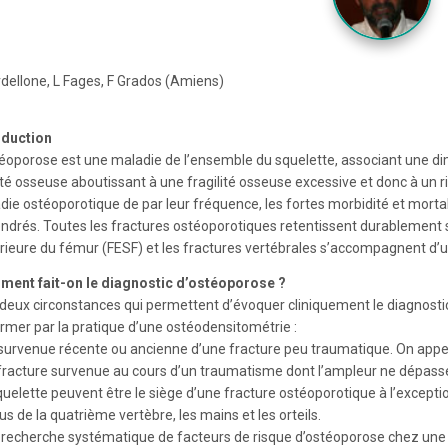
rdellone, L Fages, F Grados (Amiens)
oduction
téoporose est une maladie de l’ensemble du squelette, associant une dim
té osseuse aboutissant à une fragilité osseuse excessive et donc à un ri
die ostéoporotique de par leur fréquence, les fortes morbidité et mortal
ndrés. Toutes les fractures ostéoporotiques retentissent durablement sur
rieure du fémur (FESF) et les fractures vertébrales s’accompagnent d’un
ent fait-on le diagnostic d’ostéoporose ?
 a deux circonstances qui permettent d’évoquer cliniquement le diagno
irmer par la pratique d’une ostéodensitométrie :
a survenue récente ou ancienne d’une fracture peu traumatique. On appe
fracture survenue au cours d’un traumatisme dont l’ampleur ne dépasse p
uelette peuvent être le siège d’une fracture ostéoporotique à l’exceptio
s de la quatrième vertèbre, les mains et les orteils.
e recherche systématique de facteurs de risque d’ostéoporose chez u