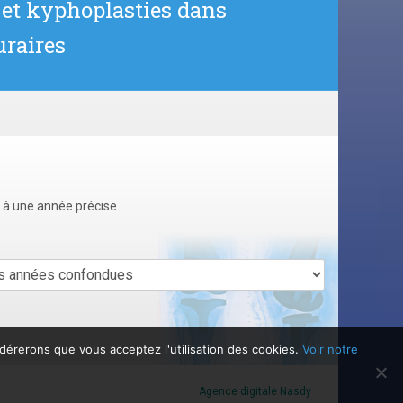
s et kyphoplasties dans
uraires
u à une année précise.
idérerons que vous acceptez l'utilisation des cookies.
Voir notre
Agence digitale Nasdy