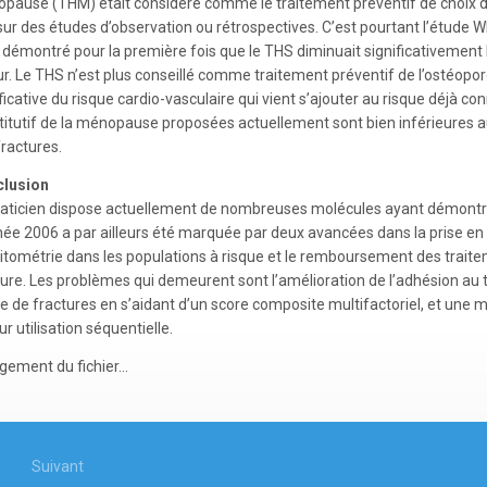
pause (THM) était considéré comme le traitement préventif de choix de
sur des études d’observation ou rétrospectives. C’est pourtant l’étud
a démontré pour la première fois que le THS diminuait significativement 
r. Le THS n’est plus conseillé comme traitement préventif de l’ostéop
ificative du risque cardio-vasculaire qui vient s’ajouter au risque déjà
titutif de la ménopause proposées actuellement sont bien inférieures au
fractures.
lusion
raticien dispose actuellement de nombreuses molécules ayant démontré l
née 2006 a par ailleurs été marquée par deux avancées dans la prise en
itométrie dans les populations à risque et le remboursement des trait
ture. Les problèmes qui demeurent sont l’amélioration de l’adhésion au t
ue de fractures en s’aidant d’un score composite multifactoriel, et une 
ur utilisation séquentielle.
gement du fichier...
igation
Suivant