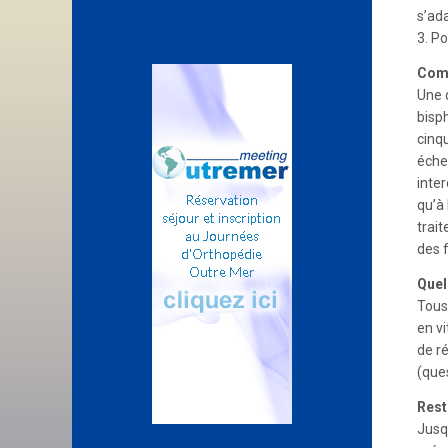
s’ad
3. Po
Comm
Une 
bisp
cinqu
échec
inte
qu’à 
trai
des 
Quel
Tous
en v
de r
(que
Rest
Jusq