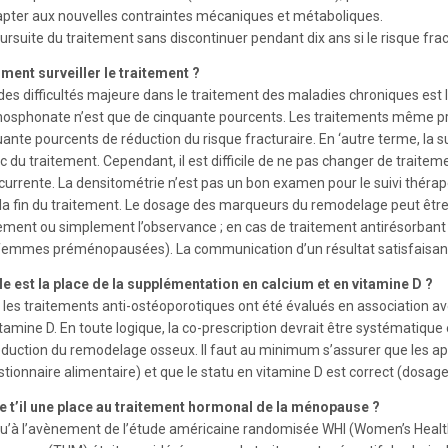
apter aux nouvelles contraintes mécaniques et métaboliques.
ursuite du traitement sans discontinuer pendant dix ans si le risque fract
ent surveiller le traitement ?
des difficultés majeure dans le traitement des maladies chroniques est 
hosphonate n’est que de cinquante pourcents. Les traitements même pris
ante pourcents de réduction du risque fracturaire. En ‘autre terme, la s
 du traitement. Cependant, il est difficile de ne pas changer de traiteme
rcurrente. La densitométrie n’est pas un bon examen pour le suivi thér
la fin du traitement. Le dosage des marqueurs du remodelage peut être ut
tement ou simplement l’observance ; en cas de traitement antirésorbant
femmes préménopausées). La communication d’un résultat satisfaisant 
le est la place de la supplémentation en calcium et en vitamine D ?
 les traitements anti-ostéoporotiques ont été évalués en association a
itamine D. En toute logique, la co-prescription devrait être systématique
éduction du remodelage osseux. Il faut au minimum s’assurer que les ap
stionnaire alimentaire) et que le statu en vitamine D est correct (dosa
e t’il une place au traitement hormonal de la ménopause ?
u’à l’avènement de l’étude américaine randomisée WHI (Women’s Health I