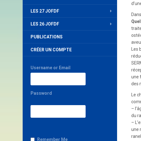
d’un
LES 27 JOFDF
Dans
Quel
LES 26 JOFDF
trai
ostéo
PUBLICATIONS
aveu
Les 
CRÉER UN COMPTE
rédu
SERM
Username or Email
réce
une 
des 
Password
Le c
com
– l’
du r
– L’
une 
rane
Remember Me