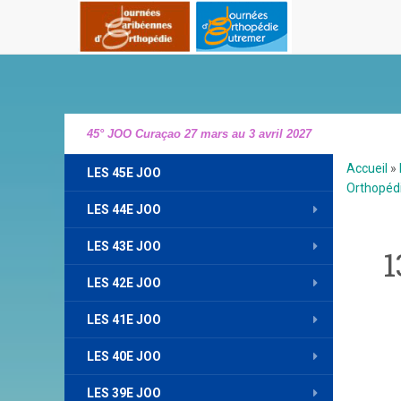
45° JOO Curaçao 27 mars au 3 avril 2027
Accueil
»
LES 45E JOO
Orthopédi
LES 44E JOO
LES 43E JOO
1
LES 42E JOO
LES 41E JOO
LES 40E JOO
LES 39E JOO