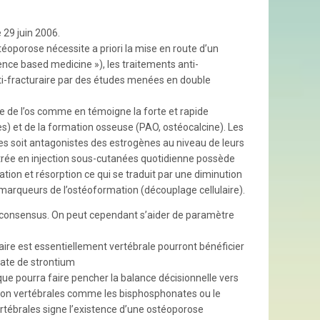
 29 juin 2006.
éoporose nécessite a priori la mise en route d’un
ence based medicine »), les traitements anti-
anti-fracturaire par des études menées en double
e de l’os comme en témoigne la forte et rapide
es) et de la formation osseuse (PAO, ostéocalcine). Les
es soit antagonistes des estrogènes au niveau de leurs
strée en injection sous-cutanées quotidienne possède
ion et résorption ce qui se traduit par une diminution
arqueurs de l’ostéoformation (découplage cellulaire).
un consensus. On peut cependant s’aider de paramètre
aire est essentiellement vertébrale pourront bénéficier
late de strontium
ue pourra faire pencher la balance décisionnelle vers
 non vertébrales comme les bisphosphonates ou le
ertébrales signe l’existence d’une ostéoporose