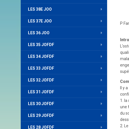
LES 38E JOO
LES 37E JOO
P Fa
LES 36 JOO
Intr
LES 35 JOFDF
L’os
quali
LES 34 JOFDF
mala
enge
LES 33 JOFDF
supé
LES 32 JOFDF
Comm
Il y
LES 31 JOFDF
conf
1. l
LES 30 JOFDF
une 
du sq
LES 29 JOFDF
dessu
2. L
LES 28 JOFDF