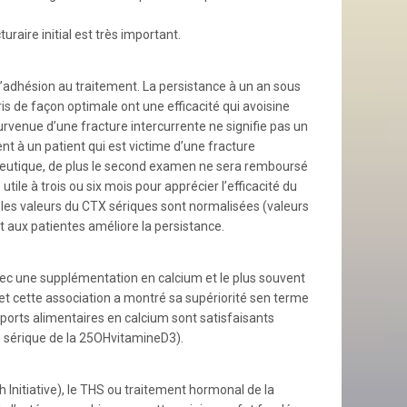
uraire initial est très important.
l’adhésion au traitement. La persistance à un an sous
 de façon optimale ont une efficacité qui avoisine
urvenue d’une fracture intercurrente ne signifie pas un
nt à un patient qui est victime d’une fracture
apeutique, de plus le second examen ne sera remboursé
ile à trois ou six mois pour apprécier l’efficacité du
 les valeurs du CTX sériques sont normalisées (valeurs
aux patientes améliore la persistance.
vec une supplémentation en calcium et le plus souvent
 et cette association a montré sa supériorité sen terme
ports alimentaires en calcium sont satisfaisants
ge sérique de la 25OHvitamineD3).
nitiative), le THS ou traitement hormonal de la