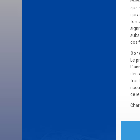
méno
que 
qui 
fému
sign
subs
des 
Conc
Le p
L’an
dens
frac
risq
de le
Char
Nav
de