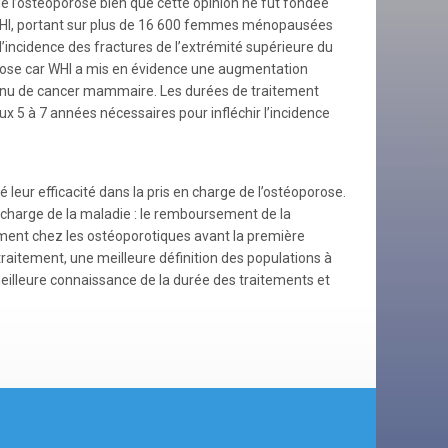
 l’ostéoporose bien que cette opinion ne fut fondée
e WHI, portant sur plus de 16 600 femmes ménopausées
l’incidence des fractures de l’extrémité supérieure du
orose car WHI a mis en évidence une augmentation
 connu de cancer mammaire. Les durées de traitement
x 5 à 7 années nécessaires pour infléchir l’incidence
eur efficacité dans la pris en charge de l’ostéoporose.
 charge de la maladie : le remboursement de la
ement chez les ostéoporotiques avant la première
raitement, une meilleure définition des populations à
meilleure connaissance de la durée des traitements et