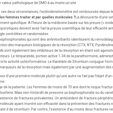
e valeur pathologique de DMO à au moins un site.
 ces deux circonstances, l’ostéodensitométrie est remboursée depuis le
les femmes traiter et par quelles molécules ?
La découverte d’une ost
tement spécifique. A l’heure de la médecine basée sur les preuve (« evid
porotiques doivent avoir fait la preuve scientifique de leur efficacité 
gle contrôlées et randomisées.
bisphosphonates qui sont des antirésorbants ralentissent du remodelag
ction des marqueurs biologiques de la résorption (CTX, NTX, Pyridinolin
s sont également des inhibiteurs de la résorption en étant soit agonist
pteurs. Le tériparatide, portion active 1-34 de la parathormone, admini
forte activité ostéoformatrice. Le Ranélate de Strontium conjugue format
marqueurs de la résorption mais également par une augmentation des m
hoix d’une première molécule plutôt qu’une autre ne fait pas l’objet d’
me :
âge de la patiente. Les femmes de moins de 70 ans dont le risque fractur
aloxifène. Mais rien n’interdit de prescrire un bisphosphonate ou du rane
existence de fractures prévalentes. Un antécédent de fracture périphériq
molécule ayant montré son efficacité dans la prévention des fractures
late d de strontium. Par contre, l’existence d’au moins deux fractures v