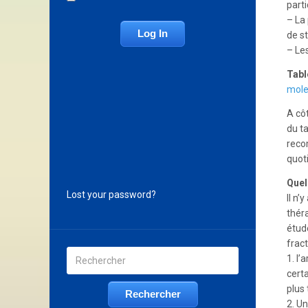
parti
– La
de s
– Le
Tabl
mole
A cô
du t
reco
quot
Quel
Lost your password?
Il n
thér
étud
fract
1. l’
certa
plus 
2. U