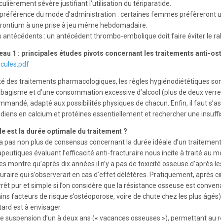
culièrement sévère justifiant l’utilisation du tériparatide.
 préférence du mode d’administration : certaines femmes préfèreront u
trontium à une prise à jeu même hebdomadaire.
s antécédents : un antécédent thrombo-embolique doit faire éviter le ral
eau 1 : principales études pivots concernant les traitements anti-os
cules.pdf
té des traitements pharmacologiques, les règles hygiénodiététiques son
abagisme et d’une consommation excessive d’alcool (plus de deux verres 
mmandé, adapté aux possibilités physiques de chacun. Enfin, il faut s’as
idiens en calcium et protéines essentiellement et rechercher une insuffi
le est la durée optimale du traitement ?
’y a pas non plus de consensus concernant la durée idéale d’un traitemen
apeutiques évaluant l’efficacité anti-fracturaire nous incite à traité a
es montre qu’après dix années il n’y a pas de toxicité osseuse d’après 
uraire qui s’observerait en cas d’effet délétères. Pratiquement, après cinq
arrêt pur et simple si l’on considère que la résistance osseuse est conv
ins facteurs de risque s’ostéoporose, voire de chute chez les plus âgés).
tard est à envisager.
ne suspension d’un à deux ans (« vacances osseuses »), permettant au r