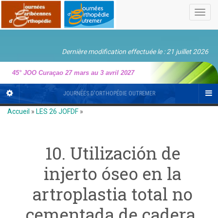
Toggl
navig
Dernière modification effectuée le : 21 juillet 2026
45° JOO Curaçao 27 mars au 3 avril 2027
JOURNÉES D'ORTHOPÉDIE OUTREMER
Accueil
»
LES 26 JOFDF
»
10. Utilización de
injerto óseo en la
artroplastia total no
cementada de cadera.