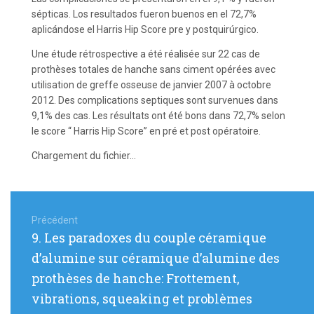
sépticas. Los resultados fueron buenos en el 72,7%
aplicándose el Harris Hip Score pre y postquirúrgico.
Une étude rétrospective a été réalisée sur 22 cas de
prothèses totales de hanche sans ciment opérées avec
utilisation de greffe osseuse de janvier 2007 à octobre
2012. Des complications septiques sont survenues dans
9,1% des cas. Les résultats ont été bons dans 72,7% selon
le score “ Harris Hip Score” en pré et post opératoire.
Chargement du fichier...
Navigation
de
Précédent
Article
9. Les paradoxes du couple céramique
l’article
précédent
d’alumine sur céramique d’alumine des
:
prothèses de hanche: Frottement,
vibrations, squeaking et problèmes