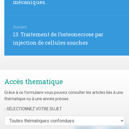
mécaniques.
Suivant
Article
13. Traitement de l’osteonecrose par
suivant
injection de cellules souches
:
Accès thematique
Grâce à ce formulaire vous pouvez consulter les articles liés à une
thématique ou à une année précise.
- SÉLECTIONNEZ VOTRE SUJET