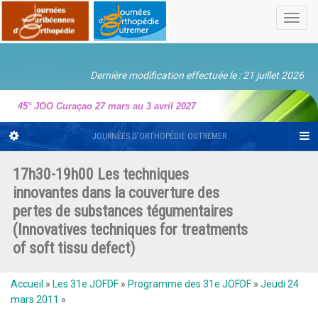
Toggl
navig
Dernière modification effectuée le : 21 juillet 2026
45° JOO Curaçao 27 mars au 3 avril 2027
JOURNÉES D'ORTHOPÉDIE OUTREMER
17h30-19h00 Les techniques
innovantes dans la couverture des
pertes de substances tégumentaires
(Innovatives techniques for treatments
of soft tissu defect)
Accueil
»
Les 31e JOFDF
»
Programme des 31e JOFDF
»
Jeudi 24
mars 2011
»