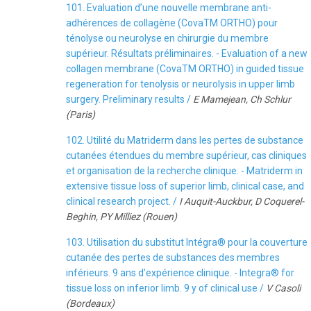
101. Evaluation d’une nouvelle membrane anti-
adhérences de collagène (CovaTM ORTHO) pour
ténolyse ou neurolyse en chirurgie du membre
supérieur. Résultats préliminaires. - Evaluation of a new
collagen membrane (CovaTM ORTHO) in guided tissue
regeneration for tenolysis or neurolysis in upper limb
surgery. Preliminary results /
E Mamejean, Ch Schlur
(Paris)
102. Utilité du Matriderm dans les pertes de substance
cutanées étendues du membre supérieur, cas cliniques
et organisation de la recherche clinique. - Matriderm in
extensive tissue loss of superior limb, clinical case, and
clinical research project. /
I Auquit-Auckbur, D Coquerel-
Beghin, PY Milliez (Rouen)
103. Utilisation du substitut Intégra® pour la couverture
cutanée des pertes de substances des membres
inférieurs. 9 ans d’expérience clinique. - Integra® for
tissue loss on inferior limb. 9 y of clinical use /
V Casoli
(Bordeaux)