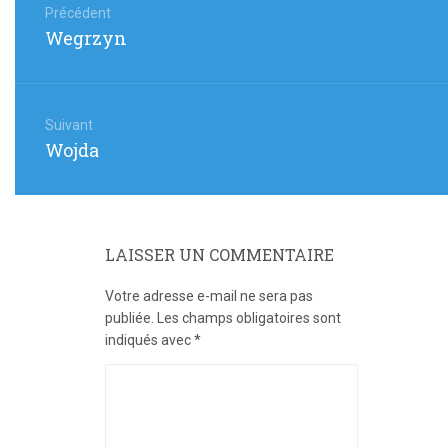
de
Précédent
Article
Wegrzyn
l’article
précédent
:
Suivant
Article
Wojda
suivant
:
LAISSER UN COMMENTAIRE
Votre adresse e-mail ne sera pas
publiée.
Les champs obligatoires sont
indiqués avec
*