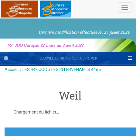
Toggl
navig
Dernière modification effectuée le : 21 juillet 2026
45° JOO Curaçao 27 mars au 3 avril 2027
JOURNÉES D'ORTHOPÉDIE OUTREMER
Accueil
»
LES 44E JOO
»
LES INTERVENANTS 44e
»
Weil
Chargement du fichier...
Navigation