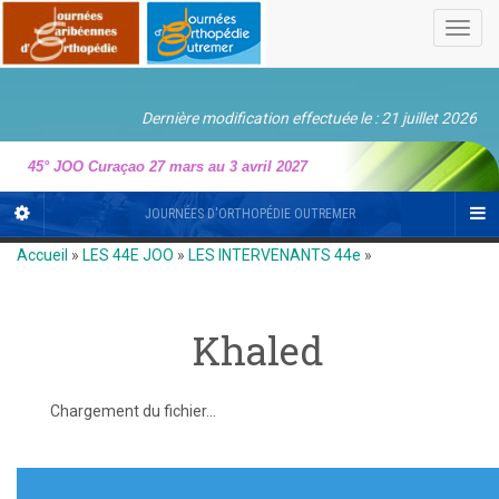
Toggl
navig
Dernière modification effectuée le : 21 juillet 2026
45° JOO Curaçao 27 mars au 3 avril 2027
JOURNÉES D'ORTHOPÉDIE OUTREMER
Accueil
»
LES 44E JOO
»
LES INTERVENANTS 44e
»
Khaled
Chargement du fichier...
Navigation