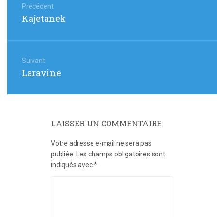
de
Précédent
Article
Kajetanek
l’article
précédent
:
Suivant
Article
Laravine
suivant
:
LAISSER UN COMMENTAIRE
Votre adresse e-mail ne sera pas
publiée.
Les champs obligatoires sont
indiqués avec
*