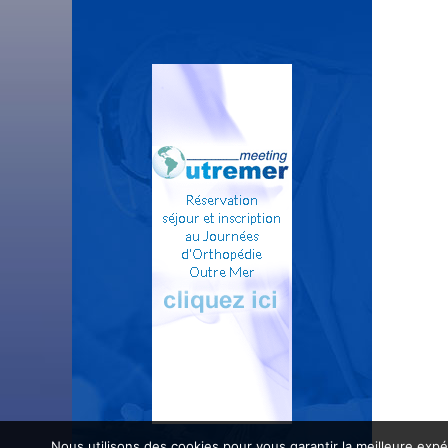
Nous utilisons des cookies pour vous garantir la meilleure expé