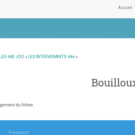
Accueil
LES 44E JOO
»
LES INTERVENANTS 44e
»
Bouillou
gement du fichier...
igation
Précédent