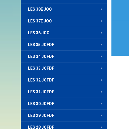
de
l’art
LES 38E JOO
LES 37E JOO
LES 36 JOO
LES 35 JOFDF
LES 34 JOFDF
LES 33 JOFDF
LES 32 JOFDF
LES 31 JOFDF
LES 30 JOFDF
LES 29 JOFDF
LES 28 JOFDF