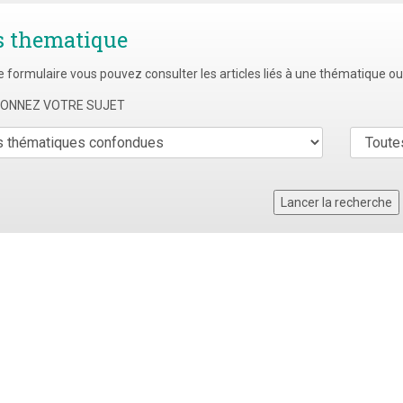
s thematique
e formulaire vous pouvez consulter les articles liés à une thématique o
TIONNEZ VOTRE SUJET