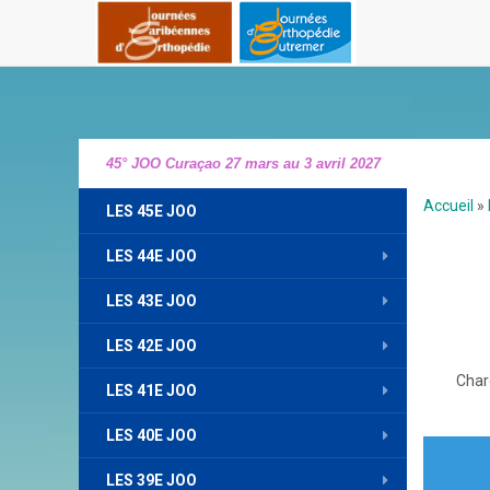
45° JOO Curaçao 27 mars au 3 avril 2027
Accueil
»
LES 45E JOO
LES 44E JOO
LES 43E JOO
LES 42E JOO
Char
LES 41E JOO
LES 40E JOO
Nav
LES 39E JOO