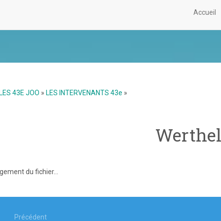
Accueil
LES 43E JOO
»
LES INTERVENANTS 43e
»
Werthe
gement du fichier...
igation
Précédent