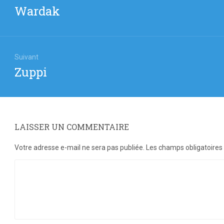
Article
Wardak
icle
précédent
:
Suivant
Article
Zuppi
suivant
:
LAISSER UN COMMENTAIRE
Votre adresse e-mail ne sera pas publiée.
Les champs obligatoires