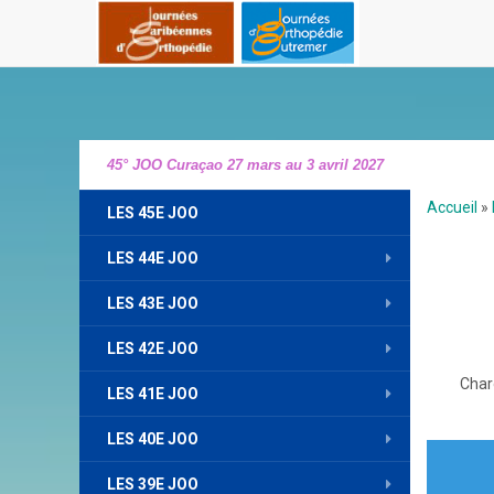
45° JOO Curaçao 27 mars au 3 avril 2027
Accueil
»
LES 45E JOO
LES 44E JOO
LES 43E JOO
LES 42E JOO
Char
LES 41E JOO
LES 40E JOO
Nav
LES 39E JOO